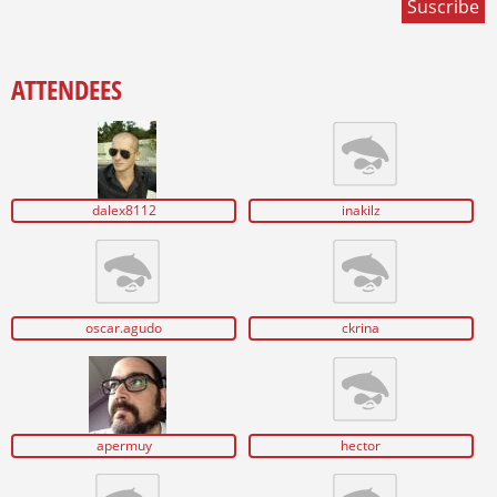
ATTENDEES
dalex8112
inakilz
oscar.agudo
ckrina
apermuy
hector