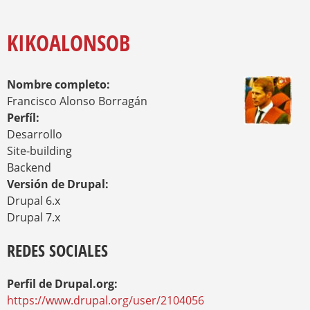
O
Y
U
A
KIKOALONSOB
R
E
H
Nombre completo:
E
R
Francisco Alonso Borragán
E
Perfíl:
Desarrollo
Site-building
Backend
Versión de Drupal:
Drupal 6.x
Drupal 7.x
REDES SOCIALES
Perfil de Drupal.org:
https://www.drupal.org/user/2104056