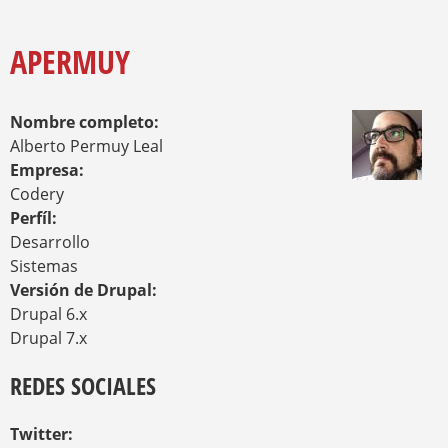
O
Y
U
A
APERMUY
R
E
H
Nombre completo:
E
R
Alberto Permuy Leal
E
Empresa:
Codery
Perfíl:
Desarrollo
Sistemas
Versión de Drupal:
Drupal 6.x
Drupal 7.x
REDES SOCIALES
Twitter: