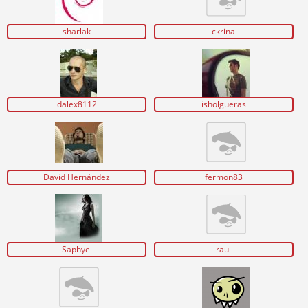
sharlak
ckrina
dalex8112
isholgueras
David Hernández
fermon83
Saphyel
raul