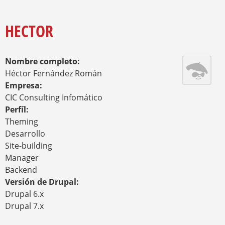
O
Y
U
A
HECTOR
R
E
H
Nombre completo:
E
R
Héctor Fernández Román
E
Empresa:
CIC Consulting Infomático
Perfíl:
Theming
Desarrollo
Site-building
Manager
Backend
Versión de Drupal:
Drupal 6.x
Drupal 7.x