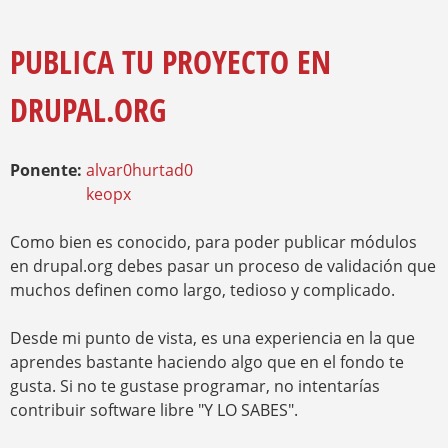
O
Y
U
A
PUBLICA TU PROYECTO EN
R
E
DRUPAL.ORG
H
E
R
E
Ponente:
alvar0hurtad0
keopx
Como bien es conocido, para poder publicar módulos
en drupal.org debes pasar un proceso de validación que
muchos definen como largo, tedioso y complicado.
Desde mi punto de vista, es una experiencia en la que
aprendes bastante haciendo algo que en el fondo te
gusta. Si no te gustase programar, no intentarías
contribuir software libre "Y LO SABES".