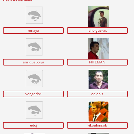
nmaya
isholgueras
enriqueborja
NITEMAN
vengador
odionis
eduj
kikoalonsob