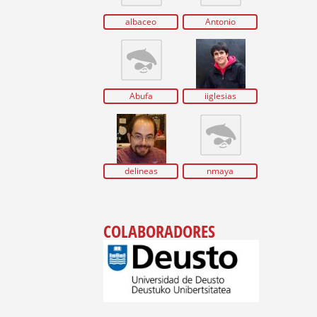
albaceo
Antonio
Abufa
iiglesias
delineas
nmaya
COLABORADORES