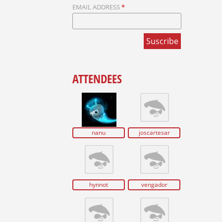
EMAIL ADDRESS
*
ATTENDEES
nanu
joscartesar
hynnot
vengador