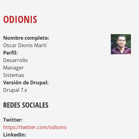
O
Y
U
A
ODIONIS
R
E
H
Nombre completo:
E
R
Oscar Dionis Martí
E
Perfíl:
Desarrollo
Manager
Sistemas
Versión de Drupal:
Drupal 7.x
REDES SOCIALES
Twitter:
https://twitter.com/odioins
LinkedIn: