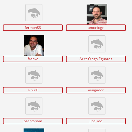
fermon83
antoniogr
franxo
Aritz Oiaga Eguaras
ainur0
vengador
psantanam
jlbellido