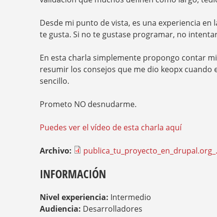
S
T
E
Desde mi punto de vista, es una experiencia en 
D
te gusta. Si no te gustase programar, no intentar
A
Q
U
En esta charla simplemente propongo contar mi 
Í
resumir los consejos que me dio keopx cuando 
sencillo.
Prometo NO desnudarme.
Puedes ver el vídeo de esta charla aquí
Archivo:
publica_tu_proyecto_en_drupal.org_
INFORMACIÓN
Nivel experiencia:
Intermedio
Audiencia:
Desarrolladores