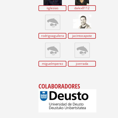
iiglesias
dalex8112
rodrigoaguilera
jacintocapote
miguelmperez
jcerrada
COLABORADORES