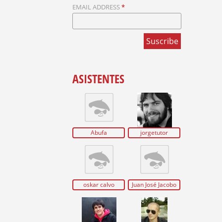
U
EMAIL ADDRESS
*
E
D
A
ASISTENTES
Abufa
jorgetutor
oskar calvo
Juan José Jacobo