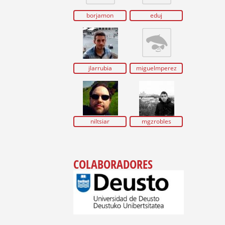
borjamon
eduj
jlarrubia
miguelmperez
niltsiar
mgzrobles
COLABORADORES