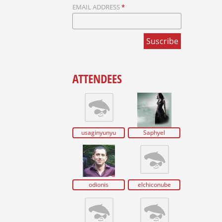
EMAIL ADDRESS
*
ATTENDEES
usaginyunyu
Saphyel
odionis
elchiconube