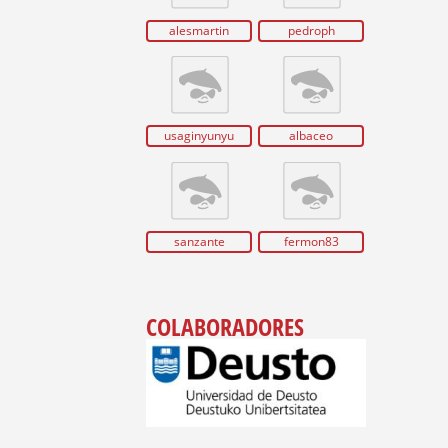
alesmartin
pedroph
usaginyunyu
albaceo
sanzante
fermon83
COLABORADORES