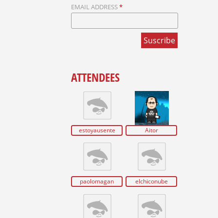
EMAIL ADDRESS
*
ATTENDEES
estoyausente
Aitor
paolomagan
elchiconube