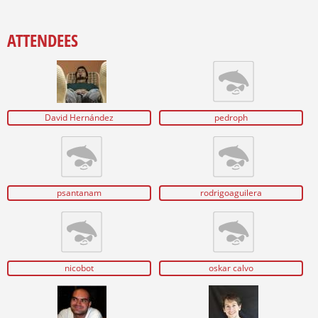
ATTENDEES
David Hernández
pedroph
psantanam
rodrigoaguilera
nicobot
oskar calvo