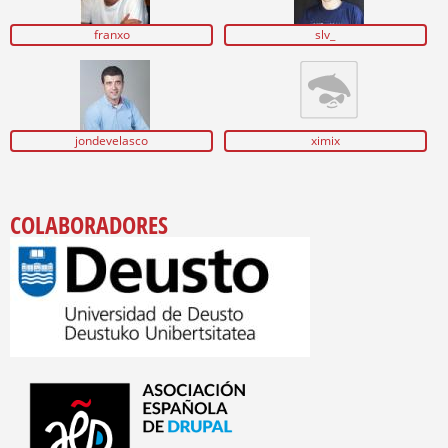
franxo
slv_
jondevelasco
ximix
COLABORADORES