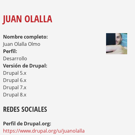
O
Y
U
A
JUAN OLALLA
R
E
H
Nombre completo:
E
R
Juan Olalla Olmo
E
Perfíl:
Desarrollo
Versión de Drupal:
Drupal 5.x
Drupal 6.x
Drupal 7.x
Drupal 8.x
REDES SOCIALES
Perfil de Drupal.org:
https://www.drupal.org/u/juanolalla