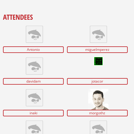
ATTENDEES
Antonio
miguelmperez
davidam
jotacor
inaki
morgothz