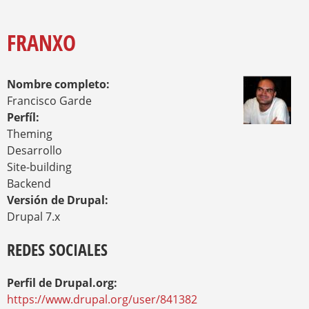
O
Y
U
A
FRANXO
R
E
H
Nombre completo:
E
R
Francisco Garde
E
Perfíl:
Theming
Desarrollo
Site-building
Backend
Versión de Drupal:
Drupal 7.x
REDES SOCIALES
Perfil de Drupal.org:
https://www.drupal.org/user/841382