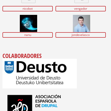
nicobot
vengador
nanu
jondevelasco
COLABORADORES