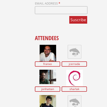
EMAIL ADDRESS
*
ATTENDEES
franxo
jcerrada
jonhattan
sharlak