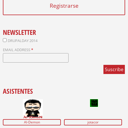
E
Registrarse
S
NEWSLETTER
DRUPALDAY 2014
EMAIL ADDRESS
*
ASISTENTES
Al-Demon
jotacor