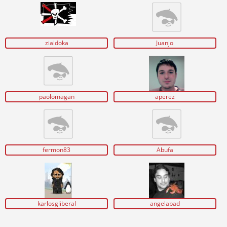
zialdoka
Juanjo
paolomagan
aperez
fermon83
Abufa
karlosgliberal
angelabad