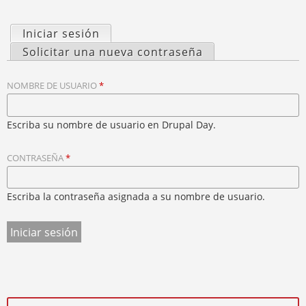
S
U
Y
E
Q
Iniciar sesión
(solapa activa)
N
U
S
T
Solicitar una nueva contraseña
E
R
O
A
D
L
U
NOMBRE DE USUARIO
*
A
A
S
P
T
E
Escriba su nombre de usuario en Drupal Day.
A
D
S
A
CONTRASEÑA
*
P
Q
R
U
Í
I
Escriba la contraseña asignada a su nombre de usuario.
N
C
I
P
A
L