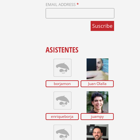
U
EMAIL ADDRESS
*
E
D
A
ASISTENTES
borjamon
Juan Olalla
enriqueborja
juampy