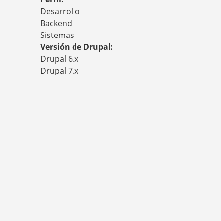
S
T
Desarrollo
E
Backend
D
Sistemas
A
Versión de Drupal:
Q
U
Drupal 6.x
Í
Drupal 7.x