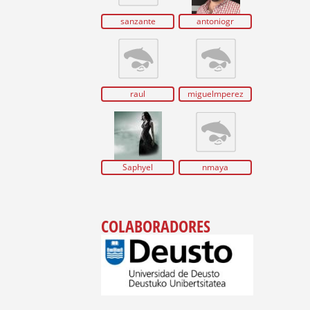
sanzante
antoniogr
raul
miguelmperez
Saphyel
nmaya
COLABORADORES