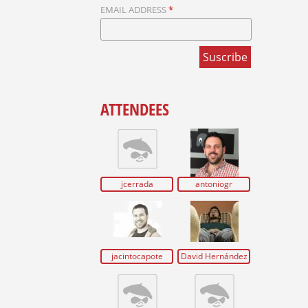
EMAIL ADDRESS
*
ATTENDEES
jcerrada
antoniogr
jacintocapote
David Hernández