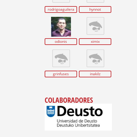
rodrigoaguilera
hynnot
odionis
ximix
grinfuses
inakilz
COLABORADORES