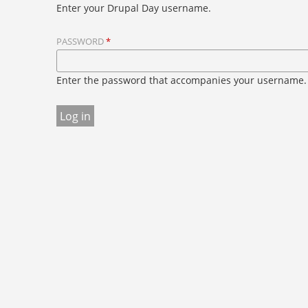
Enter your Drupal Day username.
A
R
PASSWORD
*
Y
T
A
Enter the password that accompanies your username.
B
S