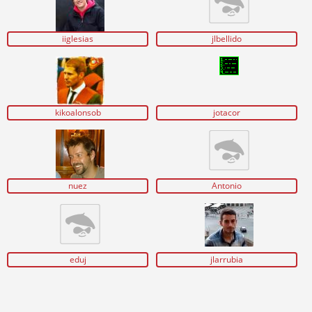
iiglesias
jlbellido
kikoalonsob
jotacor
nuez
Antonio
eduj
jlarrubia