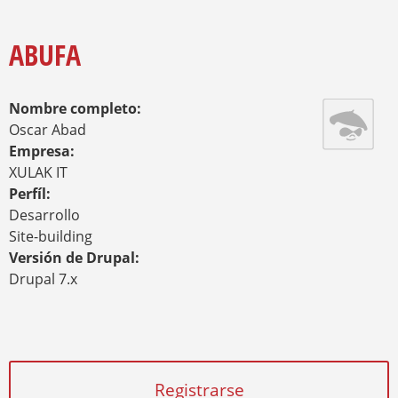
E
S
Y
E
Q
N
ABUFA
U
C
E
U
E
D
Nombre completo:
N
A
T
Oscar Abad
R
Empresa:
A
XULAK IT
U
Perfíl:
S
T
Desarrollo
E
Site-building
D
Versión de Drupal:
A
Drupal 7.x
Q
U
Í
Registrarse