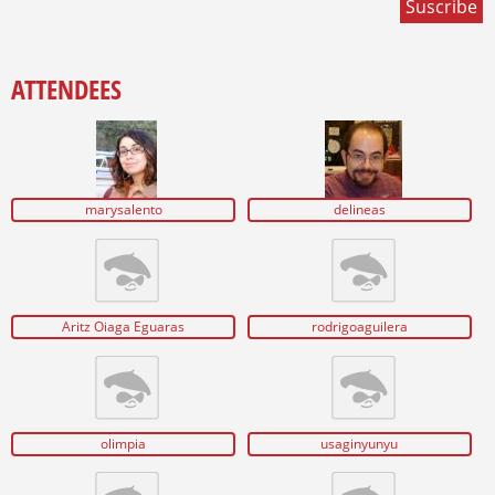
ATTENDEES
marysalento
delineas
Aritz Oiaga Eguaras
rodrigoaguilera
olimpia
usaginyunyu