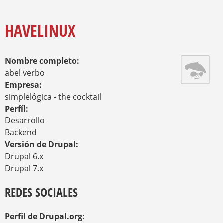
O
Y
U
A
HAVELINUX
R
E
H
Nombre completo:
E
R
abel verbo
E
Empresa:
simplelógica - the cocktail
Perfíl:
Desarrollo
Backend
Versión de Drupal:
Drupal 6.x
Drupal 7.x
REDES SOCIALES
Perfil de Drupal.org: