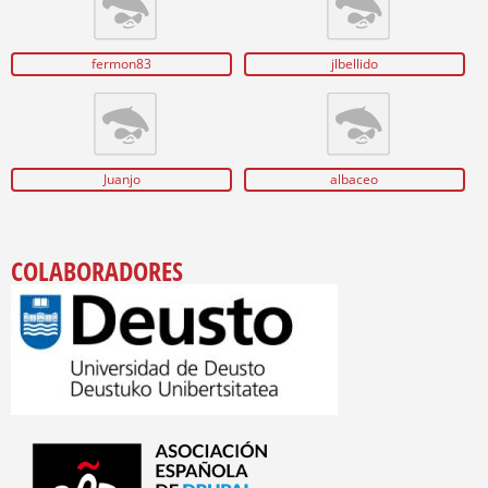
fermon83
jlbellido
Juanjo
albaceo
COLABORADORES