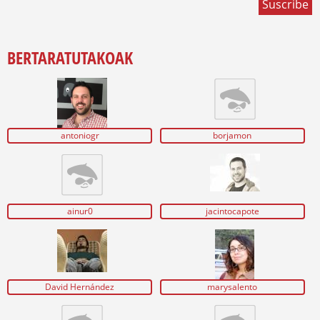
BERTARATUTAKOAK
antoniogr
borjamon
ainur0
jacintocapote
David Hernández
marysalento