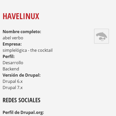
E
A
Y
M
R
E
HAVELINUX
I
N
O
Z
A
A
Nombre completo:
U
D
abel verbo
E
Empresa:
simplelógica - the cocktail
Perfíl:
Desarrollo
Backend
Versión de Drupal:
Drupal 6.x
Drupal 7.x
REDES SOCIALES
Perfil de Drupal.org: