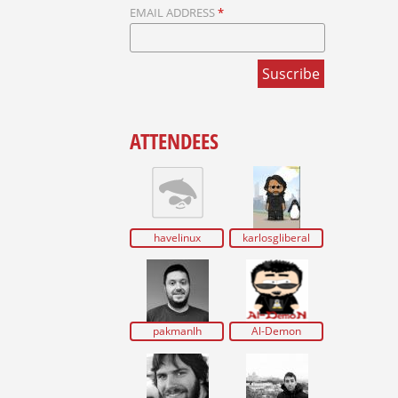
EMAIL ADDRESS
*
ATTENDEES
havelinux
karlosgliberal
pakmanlh
Al-Demon