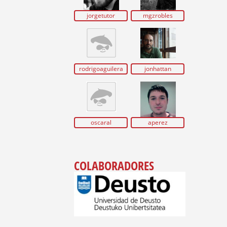
jorgetutor
mgzrobles
rodrigoaguilera
jonhattan
oscaral
aperez
COLABORADORES