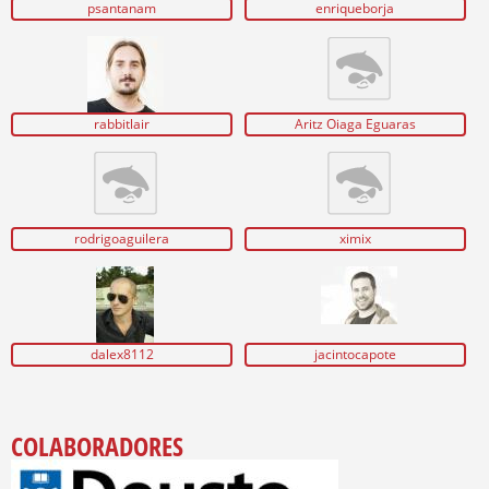
psantanam
enriqueborja
rabbitlair
Aritz Oiaga Eguaras
rodrigoaguilera
ximix
dalex8112
jacintocapote
COLABORADORES