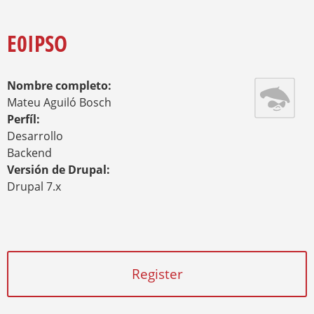
O
Y
U
A
E0IPSO
R
E
H
Nombre completo:
E
R
Mateu Aguiló Bosch
E
Perfíl:
Desarrollo
Backend
Versión de Drupal:
Drupal 7.x
Register