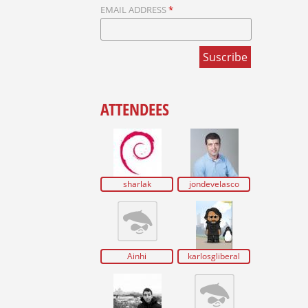
EMAIL ADDRESS
*
ATTENDEES
sharlak
jondevelasco
Ainhi
karlosgliberal