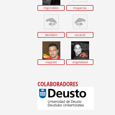
mgzrobles
mcgarcia
davidam
oscaral
capynet
angelabad
COLABORADORES