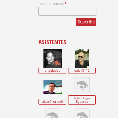
U
EMAIL ADDRESS
*
E
D
A
ASISTENTES
angelabad
dalex8112
Aritz Oiaga
alvar0hurtad0
Eguaras