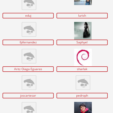
eduj
lurish
fpfernandez
Saphyel
Aritz Oiaga Eguaras
sharlak
joscartesar
pedroph