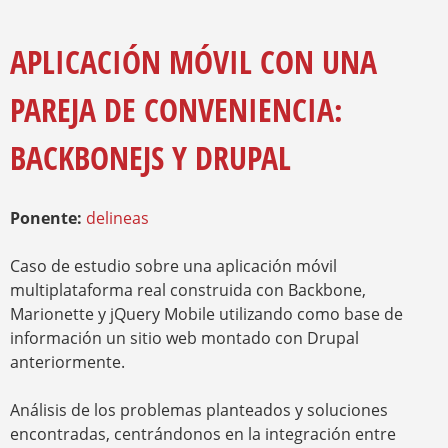
O
Y
U
A
APLICACIÓN MÓVIL CON UNA
R
E
PAREJA DE CONVENIENCIA:
H
E
R
BACKBONEJS Y DRUPAL
E
Ponente:
delineas
Caso de estudio sobre una aplicación móvil
multiplataforma real construida con Backbone,
Marionette y jQuery Mobile utilizando como base de
información un sitio web montado con Drupal
anteriormente.
Análisis de los problemas planteados y soluciones
encontradas, centrándonos en la integración entre