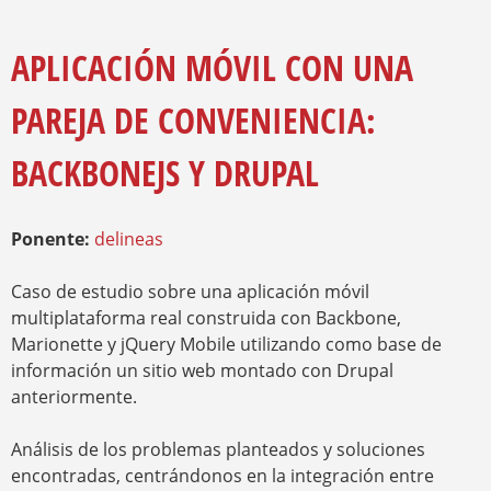
E
A
Y
M
R
E
APLICACIÓN MÓVIL CON UNA
I
N
O
Z
PAREJA DE CONVENIENCIA:
A
A
U
D
BACKBONEJS Y DRUPAL
E
Ponente:
delineas
Caso de estudio sobre una aplicación móvil
multiplataforma real construida con Backbone,
Marionette y jQuery Mobile utilizando como base de
información un sitio web montado con Drupal
anteriormente.
Análisis de los problemas planteados y soluciones
encontradas, centrándonos en la integración entre