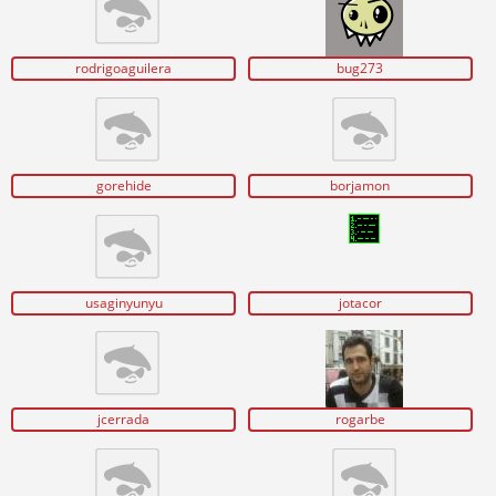
rodrigoaguilera
bug273
gorehide
borjamon
usaginyunyu
jotacor
jcerrada
rogarbe