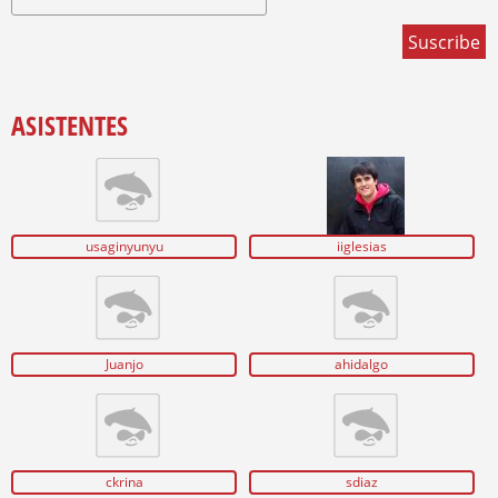
ASISTENTES
usaginyunyu
iiglesias
Juanjo
ahidalgo
ckrina
sdiaz