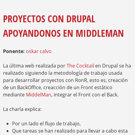
E
S
Y
E
Q
N
PROYECTOS CON DRUPAL
U
C
E
U
APOYANDONOS EN MIDDLEMAN
E
D
N
A
T
R
Ponente:
oskar calvo
A
U
La última web realizada por
The Cocktail
en Drupal se ha
S
T
realizado siguiendo la metodología de trabajo usada
E
para desarrollar proyectos con RonR, esto es, creación
D
de un BackOffice, creacción de un Front estático
A
mediante
MiddelMan
, integrar el Front con el Back.
Q
U
Í
La charla explica:
Por un lado el flujo de trabajo,
Que tareas se han realizado para llevar a cabo esta