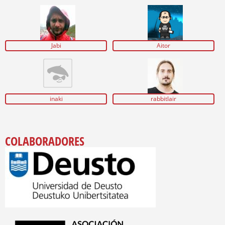
Jabi
Aitor
inaki
rabbitlair
COLABORADORES