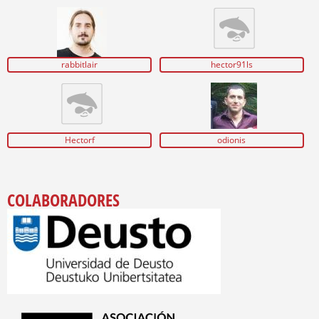
rabbitlair
hector91ls
Hectorf
odionis
COLABORADORES