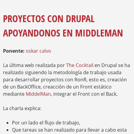
E
A
Y
M
R
E
PROYECTOS CON DRUPAL
I
N
O
Z
APOYANDONOS EN MIDDLEMAN
A
A
U
D
E
Ponente:
oskar calvo
La última web realizada por
The Cocktail
en Drupal se ha
realizado siguiendo la metodología de trabajo usada
para desarrollar proyectos con RonR, esto es, creación
de un BackOffice, creacción de un Front estático
mediante
MiddelMan
, integrar el Front con el Back.
La charla explica:
Por un lado el flujo de trabajo,
Que tareas se han realizado para llevar a cabo esta