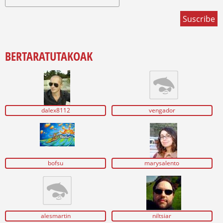
BERTARATUTAKOAK
dalex8112
vengador
bofsu
marysalento
alesmartin
niltsiar