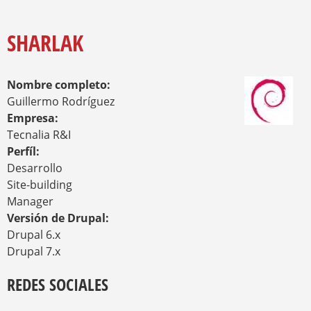
E
A
Y
M
R
E
SHARLAK
I
N
O
Z
A
A
Nombre completo:
U
D
Guillermo Rodríguez
E
Empresa:
Tecnalia R&I
Perfíl:
Desarrollo
Site-building
Manager
Versión de Drupal:
Drupal 6.x
Drupal 7.x
REDES SOCIALES