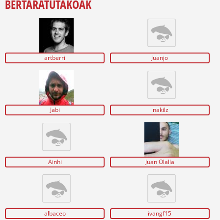
BERTARATUTAKOAK
artberri
Juanjo
Jabi
inakilz
Ainhi
Juan Olalla
albaceo
ivangf15