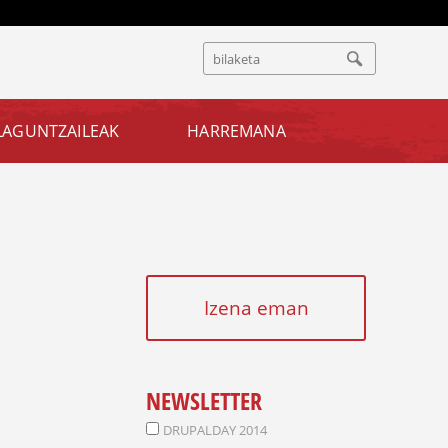
B
B
I
I
L
L
A
LAGUNTZAILEAK
HARREMANA
A
T
K
U
E
T
A
F
O
Izena eman
R
M
U
L
NEWSLETTER
A
DRUPALDAY 2014
R