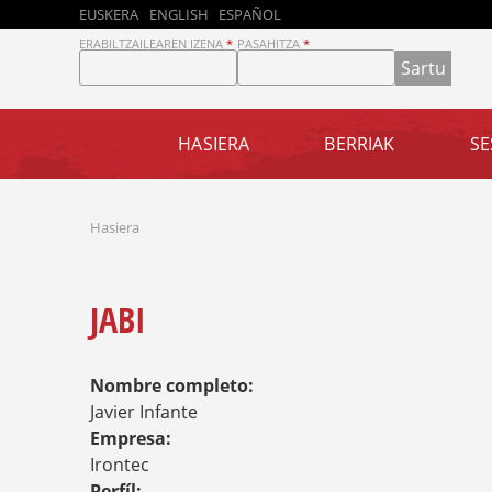
EUSKERA
ENGLISH
ESPAÑOL
D
ERABILTZAILEAREN IZENA
*
PASAHITZA
*
R
HASIERA
BERRIAK
SE
U
UNIVERSIDAD DE DEUSTO
UN CÓCTEL FORMIDABLE
NO SOLO DE DRUPAL VIVE EL DRUPALERO
AZAROAK 8 DE
VAMOS DE PINTXOS
DRUPAL Y BILBAO
¡DISFRUTA BILBAO!
P
NOVIEMBRE
Hasiera
Saber más
H
A
E
M
E
L
JABI
N
Z
D
A
Nombre completo:
U
D
A
Javier Infante
E
Empresa:
Y
Irontec
Perfíl: