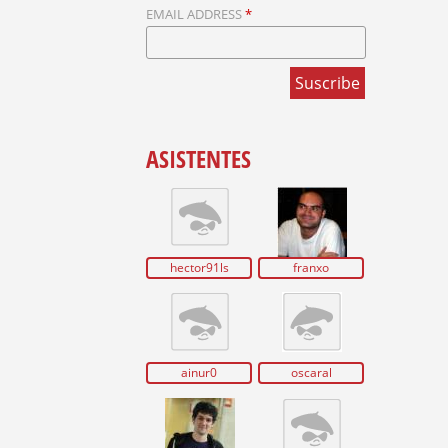
U
EMAIL ADDRESS
*
E
D
A
ASISTENTES
hector91ls
franxo
ainur0
oscaral