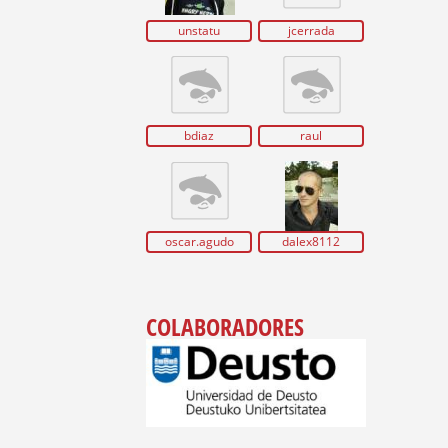
unstatu
jcerrada
bdiaz
raul
oscar.agudo
dalex8112
COLABORADORES