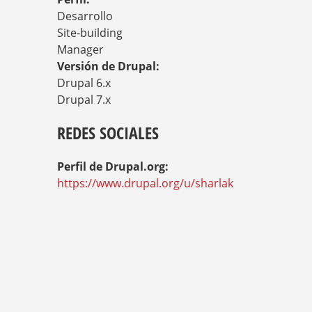
S
T
Desarrollo
E
Site-building
D
Manager
A
Versión de Drupal:
Q
U
Drupal 6.x
Í
Drupal 7.x
REDES SOCIALES
Perfil de Drupal.org:
https://www.drupal.org/u/sharlak