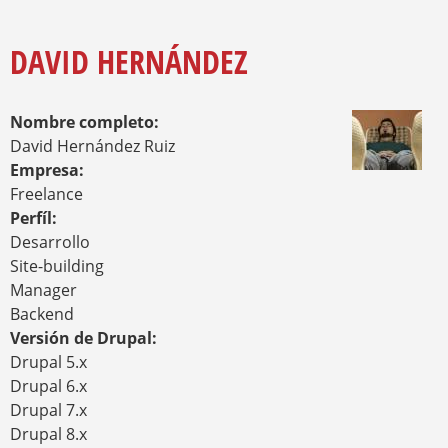
E
A
Y
M
R
E
DAVID HERNÁNDEZ
I
N
O
Z
A
A
Nombre completo:
U
D
David Hernández Ruiz
E
Empresa:
Freelance
Perfíl:
Desarrollo
Site-building
Manager
Backend
Versión de Drupal:
Drupal 5.x
Drupal 6.x
Drupal 7.x
Drupal 8.x