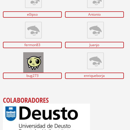
e0ipso
Antonio
fermon83
Juanjo
bug273
enriqueborja
COLABORADORES