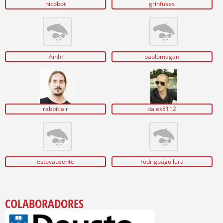
nicobot
grinfuses
Ainhi
paolomagan
rabbitlair
dalex8112
estoyausente
rodrigoaguilera
COLABORADORES