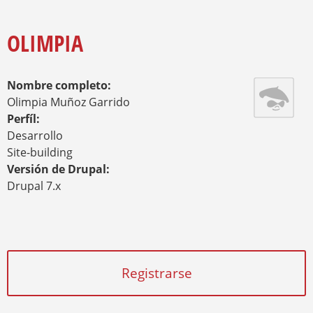
E
S
Y
E
Q
N
OLIMPIA
U
C
E
U
E
D
Nombre completo:
N
A
T
Olimpia Muñoz Garrido
R
Perfíl:
A
Desarrollo
U
Site-building
S
T
Versión de Drupal:
E
Drupal 7.x
D
A
Q
U
Í
Registrarse