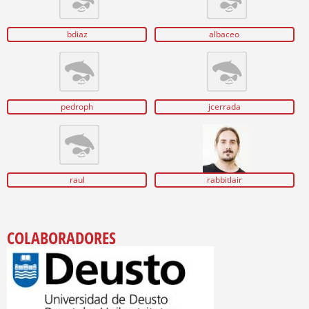
bdiaz
albaceo
pedroph
jcerrada
raul
rabbitlair
COLABORADORES