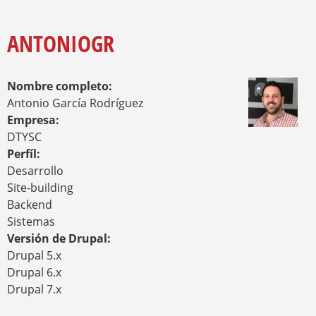
E
S
Y
E
Q
N
ANTONIOGR
U
C
E
U
E
D
Nombre completo:
N
A
T
Antonio García Rodríguez
R
Empresa:
A
DTYSC
U
Perfíl:
S
T
Desarrollo
E
Site-building
D
Backend
A
Sistemas
Q
U
Versión de Drupal:
Í
Drupal 5.x
Drupal 6.x
Drupal 7.x