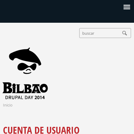
Jump to navigation
D
B
F
U
R
O
S
R
C
U
M
A
U
R
P
L
A
A
R
I
L
O
Inicio
D
S
D
E
E
E
B
N
CUENTA DE USUARIO
A
Ú
C