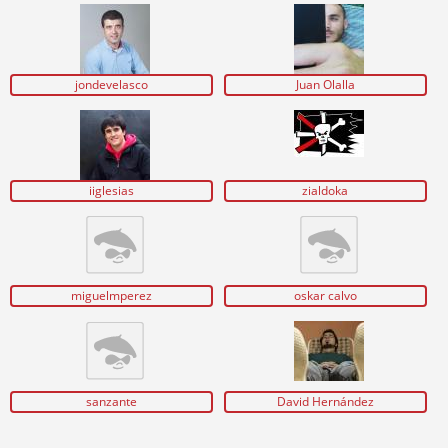
jondevelasco
Juan Olalla
iiglesias
zialdoka
miguelmperez
oskar calvo
sanzante
David Hernández