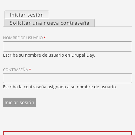
S
U
Y
E
Q
Iniciar sesión
(solapa activa)
N
U
S
T
Solicitar una nueva contraseña
E
R
O
A
D
L
U
NOMBRE DE USUARIO
*
A
A
S
P
T
E
Escriba su nombre de usuario en Drupal Day.
A
D
S
A
CONTRASEÑA
*
P
Q
R
U
Í
I
Escriba la contraseña asignada a su nombre de usuario.
N
C
I
P
A
L