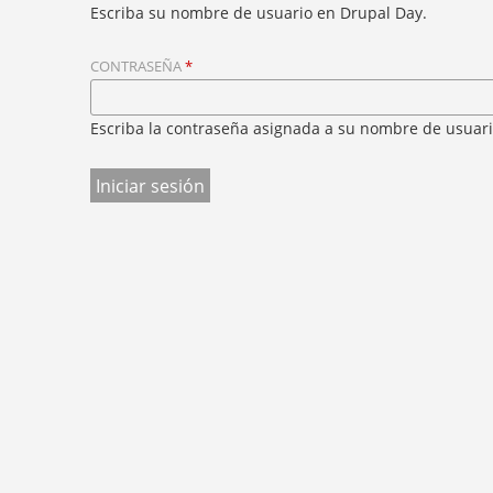
S
Escriba su nombre de usuario en Drupal Day.
P
T
E
A
D
CONTRASEÑA
*
S
A
P
Q
R
U
Escriba la contraseña asignada a su nombre de usuari
Í
I
N
C
I
P
A
L
E
S