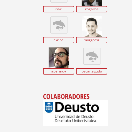
inaki
rogarbe
ckrina
morgothz
apermuy
oscar.agudo
COLABORADORES