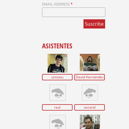
U
EMAIL ADDRESS
*
E
D
A
ASISTENTES
unstatu
David Hernández
raul
oscaral