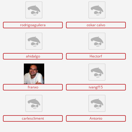
rodrigoaguilera
oskar calvo
ahidalgo
Hectorf
franxo
ivangf15
carlescliment
Antonio