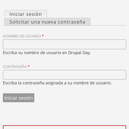
S
U
Y
E
Q
Iniciar sesión
(solapa activa)
N
U
S
T
Solicitar una nueva contraseña
E
R
O
A
D
L
U
NOMBRE DE USUARIO
*
A
A
S
P
T
E
Escriba su nombre de usuario en Drupal Day.
A
D
S
A
CONTRASEÑA
*
P
Q
R
U
Í
I
Escriba la contraseña asignada a su nombre de usuario.
N
C
I
P
A
L