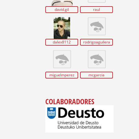
david.gil
raul
dalex8112
rodrigoaguilera
miguelmperez
mcgarcia
COLABORADORES