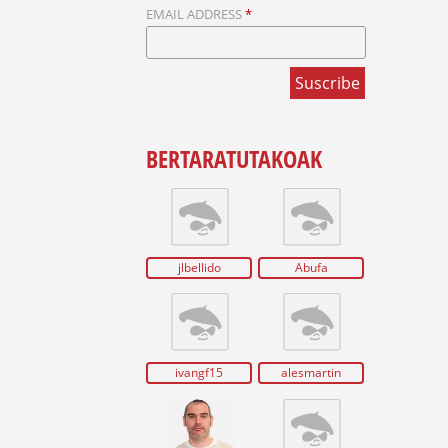
I
EMAIL ADDRESS
*
O
A
BERTARATUTAKOAK
jlbellido
Abufa
ivangf15
alesmartin