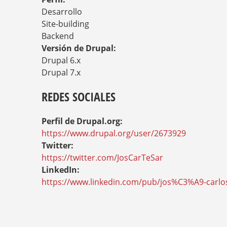
S
T
Desarrollo
E
Site-building
D
Backend
A
Versión de Drupal:
Q
U
Drupal 6.x
Í
Drupal 7.x
REDES SOCIALES
Perfil de Drupal.org:
https://www.drupal.org/user/2673929
Twitter:
https://twitter.com/JosCarTeSar
LinkedIn:
https://www.linkedin.com/pub/jos%C3%A9-carlo