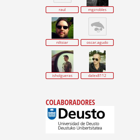
raul
mgzrobles
niltsiar
oscar.agudo
isholgueras
dalex8112
COLABORADORES