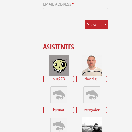
U
EMAIL ADDRESS
*
E
D
A
ASISTENTES
bug273
david.gil
hynnot
vengador