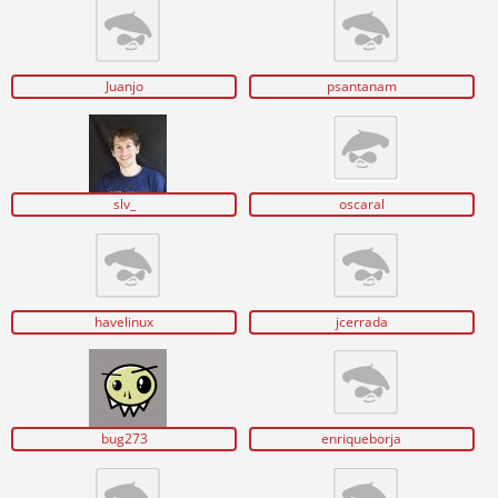
Juanjo
psantanam
slv_
oscaral
havelinux
jcerrada
bug273
enriqueborja