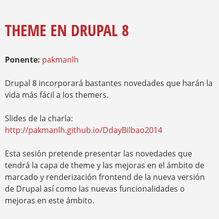
E
S
Y
E
Q
N
THEME EN DRUPAL 8
U
C
E
U
E
D
Ponente:
pakmanlh
N
A
T
R
Drupal 8 incorporará bastantes novedades que harán la
A
vida más fácil a los themers.
U
S
T
Slides de la charla:
E
http://pakmanlh.github.io/DdayBilbao2014
D
A
Esta sesión pretende presentar las novedades que
Q
U
tendrá la capa de theme y las mejoras en el ámbito de
Í
marcado y renderización frontend de la nueva versión
de Drupal así como las nuevas funcionalidades o
mejoras en este ámbito.