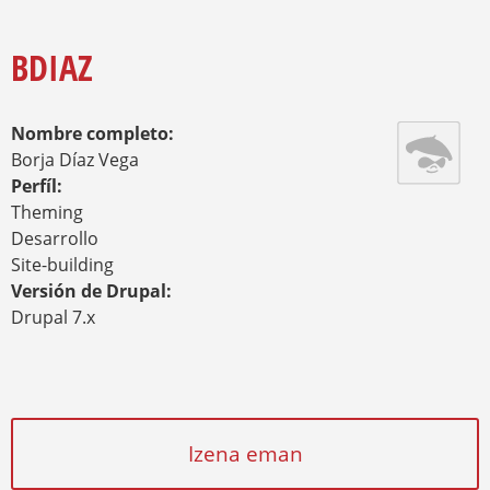
E
A
Y
M
R
E
BDIAZ
I
N
O
Z
A
A
Nombre completo:
U
D
Borja Díaz Vega
E
Perfíl:
Theming
Desarrollo
Site-building
Versión de Drupal:
Drupal 7.x
Izena eman