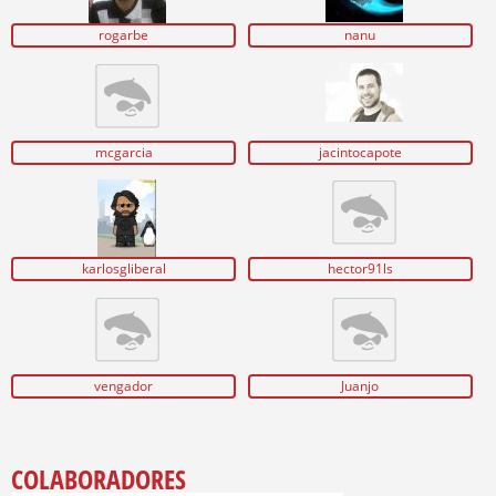
rogarbe
nanu
mcgarcia
jacintocapote
karlosgliberal
hector91ls
vengador
Juanjo
COLABORADORES