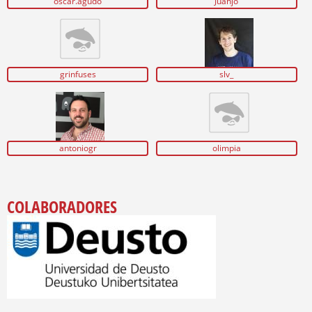
oscar.agudo
Juanjo
grinfuses
slv_
antoniogr
olimpia
COLABORADORES