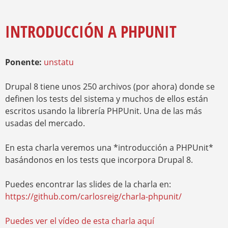
E
A
Y
M
R
E
INTRODUCCIÓN A PHPUNIT
I
N
O
Z
A
A
Ponente:
unstatu
U
D
E
Drupal 8 tiene unos 250 archivos (por ahora) donde se
definen los tests del sistema y muchos de ellos están
escritos usando la librería PHPUnit. Una de las más
usadas del mercado.
En esta charla veremos una *introducción a PHPUnit*
basándonos en los tests que incorpora Drupal 8.
Puedes encontrar las slides de la charla en:
https://github.com/carlosreig/charla-phpunit/
Puedes ver el vídeo de esta charla aquí