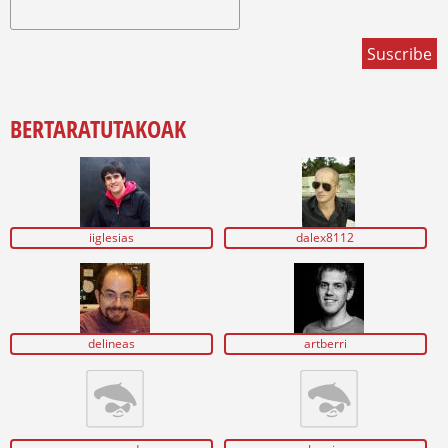
BERTARATUTAKOAK
iiglesias
dalex8112
delineas
artberri